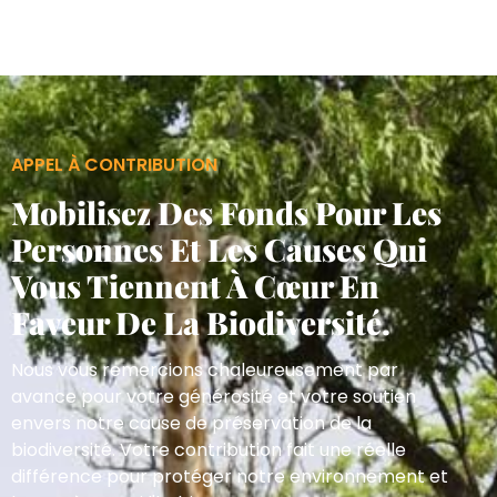
APPEL À CONTRIBUTION
Mobilisez Des Fonds Pour Les
Personnes Et Les Causes Qui
Vous Tiennent À Cœur En
Faveur De La Biodiversité.
Nous vous remercions chaleureusement par
avance pour votre générosité et votre soutien
envers notre cause de préservation de la
biodiversité. Votre contribution fait une réelle
différence pour protéger notre environnement et